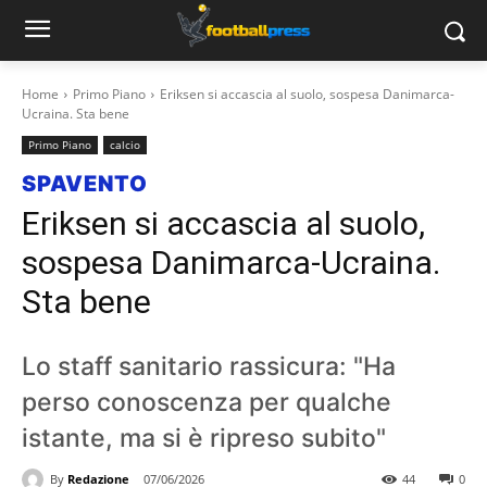
Home
Primo Piano
Eriksen si accascia al suolo, sospesa Danimarca-
Ucraina. Sta bene
Primo Piano
calcio
SPAVENTO
Eriksen si accascia al suolo,
sospesa Danimarca-Ucraina.
Sta bene
Lo staff sanitario rassicura: "Ha
perso conoscenza per qualche
istante, ma si è ripreso subito"
By
Redazione
07/06/2026
44
0