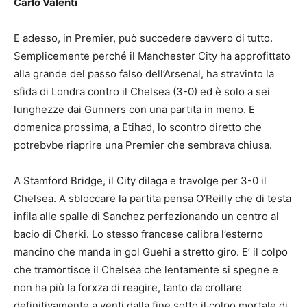
Carlo Valenti
E adesso, in Premier, può succedere davvero di tutto.
Semplicemente perché il Manchester City ha approfittato
alla grande del passo falso dell’Arsenal, ha stravinto la
sfida di Londra contro il Chelsea (3-0) ed è solo a sei
lunghezze dai Gunners con una partita in meno. E
domenica prossima, a Etihad, lo scontro diretto che
potrebvbe riaprire una Premier che sembrava chiusa.
A Stamford Bridge, il City dilaga e travolge per 3-0 il
Chelsea. A sbloccare la partita pensa O’Reilly che di testa
infila alle spalle di Sanchez perfezionando un centro al
bacio di Cherki. Lo stesso francese calibra l’esterno
mancino che manda in gol Guehi a stretto giro. E’ il colpo
che tramortisce il Chelsea che lentamente si spegne e
non ha più la forxza di reagire, tanto da crollare
definitivamente a venti dalla fine sotto il colpo mortale di