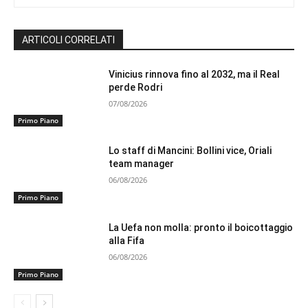
ARTICOLI CORRELATI
Vinicius rinnova fino al 2032, ma il Real
perde Rodri
07/08/2026
Primo Piano
Lo staff di Mancini: Bollini vice, Oriali
team manager
06/08/2026
Primo Piano
La Uefa non molla: pronto il boicottaggio
alla Fifa
06/08/2026
Primo Piano