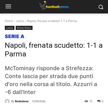
Home
calcio
Napoli, frenata scudetto: 1-1 a Parma
calcio
Primo Piano
SERIE A
Napoli, frenata scudetto: 1-1 a
Parma
McTominay risponde a Strefezza:
Conte lascia per strada due punti
d'oro nella corsa al titolo. Azzurri a
-6 dall'Inter
By
Redazione
12/04/2026
15
0