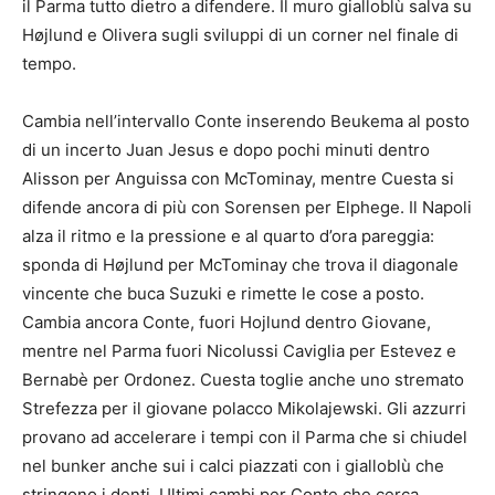
il Parma tutto dietro a difendere. Il muro gialloblù salva su
Højlund e Olivera sugli sviluppi di un corner nel finale di
tempo.
Cambia nell’intervallo Conte inserendo Beukema al posto
di un incerto Juan Jesus e dopo pochi minuti dentro
Alisson per Anguissa con McTominay, mentre Cuesta si
difende ancora di più con Sorensen per Elphege. Il Napoli
alza il ritmo e la pressione e al quarto d’ora pareggia:
sponda di Højlund per McTominay che trova il diagonale
vincente che buca Suzuki e rimette le cose a posto.
Cambia ancora Conte, fuori Hojlund dentro Giovane,
mentre nel Parma fuori Nicolussi Caviglia per Estevez e
Bernabè per Ordonez. Cuesta toglie anche uno stremato
Strefezza per il giovane polacco Mikolajewski. Gli azzurri
provano ad accelerare i tempi con il Parma che si chiudel
nel bunker anche sui i calci piazzati con i gialloblù che
stringono i denti. Ultimi cambi per Conte che cerca