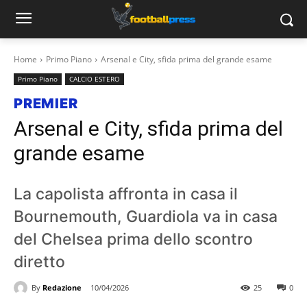
Home
Primo Piano
Arsenal e City, sfida prima del grande esame
Primo Piano
CALCIO ESTERO
PREMIER
Arsenal e City, sfida prima del
grande esame
La capolista affronta in casa il
Bournemouth, Guardiola va in casa
del Chelsea prima dello scontro
diretto
By
Redazione
10/04/2026
25
0