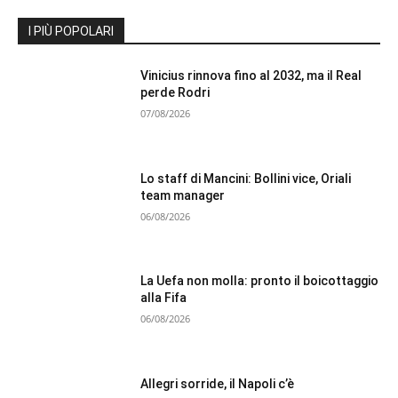
I PIÙ POPOLARI
Vinicius rinnova fino al 2032, ma il Real
perde Rodri
07/08/2026
Lo staff di Mancini: Bollini vice, Oriali
team manager
06/08/2026
La Uefa non molla: pronto il boicottaggio
alla Fifa
06/08/2026
Allegri sorride, il Napoli c’è