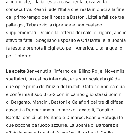
al mondiale, l’Italia resta a casa per la terza volta
consecutiva. Kean illude l’Italia che resta in dieci alla fine
del primo tempo per il rosso a Bastoni. L’Italia fallisce tre
palle gol, Tabakovic la riprende e non bastano i
supplementari. Decide la lotteria dei calci di rigore, anche
stavolta fatali. Sbagliano Esposito e Cristante, e la Bosnia
fa festa e prenota il biglietto per l’America. L’Italia quello
per l’inferno.
Le scelte
Benvenuti all’inferno del Bilino Polje. Novemila
spettatori, un catino infernale, aria surriscaldata già da
due opre prima dell’inizio del match. Gattuso non cambia
e conferma il suo 3-5-2 con in campo glio stessi uomini
di Bergamo. Mancini, Bastoni e Calafiori bei tre di difesa
davanti a Donnarumma. In mezzo Locatelli, Tonali e
Barella, con ai lati Politano e Dimarco: Kean e Retegui le
due bocche da fuoco azzurre. La Bosnia di Barbarez si
affida invece ad un 4-4-2 con Vasilj tra i pali, Dedic,