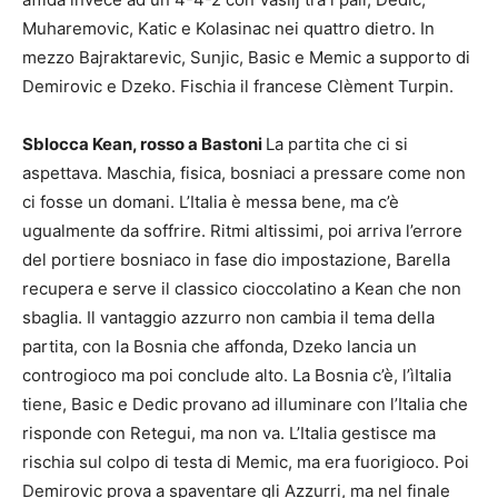
Muharemovic, Katic e Kolasinac nei quattro dietro. In
mezzo Bajraktarevic, Sunjic, Basic e Memic a supporto di
Demirovic e Dzeko. Fischia il francese Clèment Turpin.
Sblocca Kean, rosso a Bastoni
La partita che ci si
aspettava. Maschia, fisica, bosniaci a pressare come non
ci fosse un domani. L’Italia è messa bene, ma c’è
ugualmente da soffrire. Ritmi altissimi, poi arriva l’errore
del portiere bosniaco in fase dio impostazione, Barella
recupera e serve il classico cioccolatino a Kean che non
sbaglia. Il vantaggio azzurro non cambia il tema della
partita, con la Bosnia che affonda, Dzeko lancia un
controgioco ma poi conclude alto. La Bosnia c’è, l’ìItalia
tiene, Basic e Dedic provano ad illuminare con l’Italia che
risponde con Retegui, ma non va. L’Italia gestisce ma
rischia sul colpo di testa di Memic, ma era fuorigioco. Poi
Demirovic prova a spaventare gli Azzurri, ma nel finale