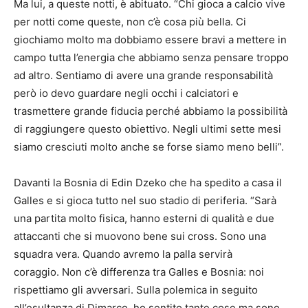
Ma lui, a queste notti, è abituato. “Chi gioca a calcio vive
per notti come queste, non c’è cosa più bella. Ci
giochiamo molto ma dobbiamo essere bravi a mettere in
campo tutta l’energia che abbiamo senza pensare troppo
ad altro. Sentiamo di avere una grande responsabilità
però io devo guardare negli occhi i calciatori e
trasmettere grande fiducia perché abbiamo la possibilità
di raggiungere questo obiettivo. Negli ultimi sette mesi
siamo cresciuti molto anche se forse siamo meno belli”.
Davanti la Bosnia di Edin Dzeko che ha spedito a casa il
Galles e si gioca tutto nel suo stadio di periferia. “Sarà
una partita molto fisica, hanno esterni di qualità e due
attaccanti che si muovono bene sui cross. Sono una
squadra vera. Quando avremo la palla servirà
coraggio. Non c’è differenza tra Galles e Bosnia: noi
rispettiamo gli avversari. Sulla polemica in seguito
all’esultanza di Dimarco, ho sentito tante cose ma sono