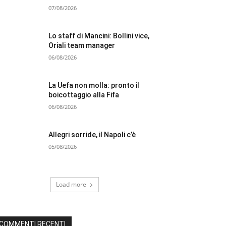
07/08/2026
Lo staff di Mancini: Bollini vice,
Oriali team manager
06/08/2026
La Uefa non molla: pronto il
boicottaggio alla Fifa
06/08/2026
Allegri sorride, il Napoli c’è
05/08/2026
Load more
COMMENTI RECENTI