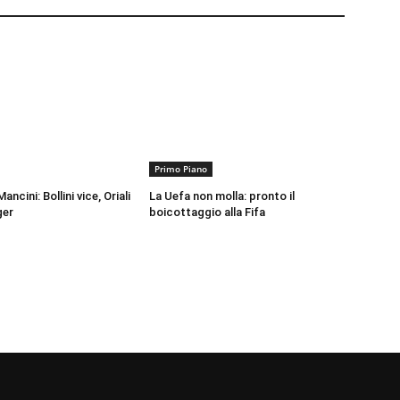
Primo Piano
ancini: Bollini vice, Oriali
La Uefa non molla: pronto il
ger
boicottaggio alla Fifa