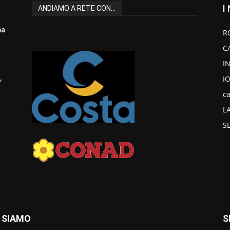
I
ANDIAMO A RETE CON...
ma
R
C
I
I
,
ca
L
S
 SIAMO
S