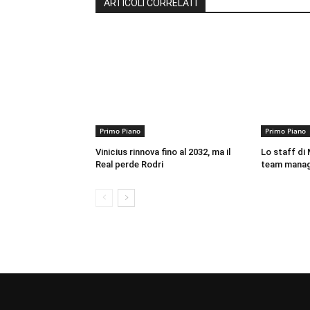
ARTICOLI CORRELATI
Primo Piano
Primo Piano
Vinicius rinnova fino al 2032, ma il
Lo staff di M
Real perde Rodri
team mana