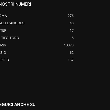
 NOSTRI NUMERI
OMA
276
ALCI D'ANGOLO
48
NTER
17
O TIFO TORO
8
lcio
13373
AZIO
62
ERIE B
167
EGUICI ANCHE SU