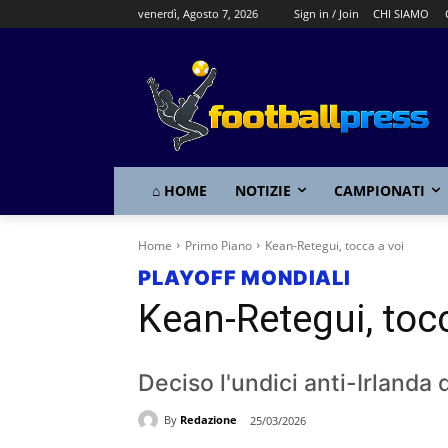
venerdì, Agosto 7, 2026
Sign in / Join
CHI SIAMO
⌂ HOME
NOTIZIE
CAMPIONATI
Home
Primo Piano
Kean-Retegui, tocca a voi
PLAYOFF MONDIALI
Kean-Retegui, tocc
Deciso l'undici anti-Irlanda 
By
Redazione
25/03/2026