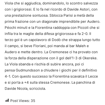
Viola che si aggiudica, dominandolo, lo scontro salvezza
con i grigiorossi. E lo fa nel ricordo di Davide Astori, con
una prestazione sontuosa. Sblocca Parisi a metà della
prima frazione con un diagonale imprendibile per Audero.
Péochi minuti e la Fiorentina raddoppia con Piccoli che si
infila tra le maglie della difesa grigiorossa e fa 2-0. Il
terzo gol è un capolavoro di Dodò che strappa lungo tutto
il campo, si beve Floriani, poi manda al bar Maleh e
Audero e mette dentro. La Cremonese ci ha provato con
la forza della disperazione con il gol dell’1-3 di Okereke.
La Viola sbanda e rischia di subire ancora, poi ci
pensa Gudmundsson a chiudere i giochi per il definitivo
4-1. Con questo successo la Fiorentina scavalca il Lecce
e si porta a +4 sulla stessa Cremonese. La panchina di
Davide Nicola, scricciola.
Post Views:
35