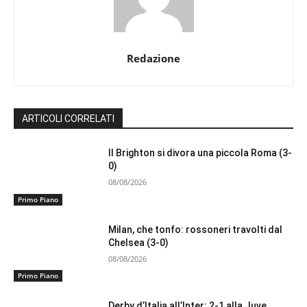
Redazione
ARTICOLI CORRELATI
Il Brighton si divora una piccola Roma (3-
0)
08/08/2026
Primo Piano
Milan, che tonfo: rossoneri travolti dal
Chelsea (3-0)
08/08/2026
Primo Piano
Derby d’Italia all’Inter: 2-1 alla Juve