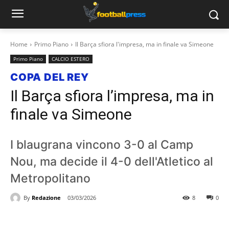
Home
Primo Piano
Il Barça sfiora l'impresa, ma in finale va Simeone
Primo Piano
CALCIO ESTERO
COPA DEL REY
Il Barça sfiora l’impresa, ma in
finale va Simeone
I blaugrana vincono 3-0 al Camp
Nou, ma decide il 4-0 dell'Atletico al
Metropolitano
By
Redazione
03/03/2026
8
0