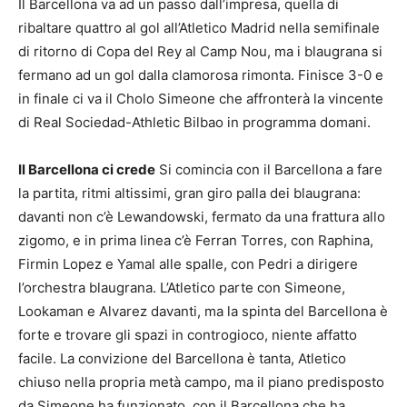
Il Barcellona va ad un passo dall’impresa, quella di
ribaltare quattro al gol all’Atletico Madrid nella semifinale
di ritorno di Copa del Rey al Camp Nou, ma i blaugrana si
fermano ad un gol dalla clamorosa rimonta. Finisce 3-0 e
in finale ci va il Cholo Simeone che affronterà la vincente
di Real Sociedad-Athletic Bilbao in programma domani.
Il Barcellona ci crede
Si comincia con il Barcellona a fare
la partita, ritmi altissimi, gran giro palla dei blaugrana:
davanti non c’è Lewandowski, fermato da una frattura allo
zigomo, e in prima linea c’è Ferran Torres, con Raphina,
Firmin Lopez e Yamal alle spalle, con Pedri a dirigere
l’orchestra blaugrana. L’Atletico parte con Simeone,
Lookaman e Alvarez davanti, ma la spinta del Barcellona è
forte e trovare gli spazi in controgioco, niente affatto
facile. La convizione del Barcellona è tanta, Atletico
chiuso nella propria metà campo, ma il piano predisposto
da Simeone ha funzionato, con il Barcellona che ha