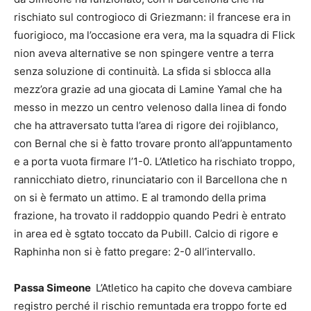
rischiato sul controgioco di Griezmann: il francese era in
fuorigioco, ma l’occasione era vera, ma la squadra di Flick
nion aveva alternative se non spingere ventre a terra
senza soluzione di continuità. La sfida si sblocca alla
mezz’ora grazie ad una giocata di Lamine Yamal che ha
messo in mezzo un centro velenoso dalla linea di fondo
che ha attraversato tutta l’area di rigore dei rojiblanco,
con Bernal che si è fatto trovare pronto all’appuntamento
e a porta vuota firmare l’1-0. L’Atletico ha rischiato troppo,
rannicchiato dietro, rinunciatario con il Barcellona che n
on si è fermato un attimo. E al tramondo della prima
frazione, ha trovato il raddoppio quando Pedri è entrato
in area ed è sgtato toccato da Pubill. Calcio di rigore e
Raphinha non si è fatto pregare: 2-0 all’intervallo.
Passa Simeone
L’Atletico ha capito che doveva cambiare
registro perché il rischio remuntada era troppo forte ed