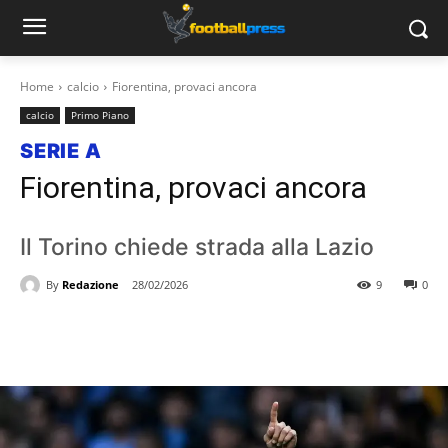
Home
calcio
Fiorentina, provaci ancora
calcio
Primo Piano
SERIE A
Fiorentina, provaci ancora
Il Torino chiede strada alla Lazio
By
Redazione
28/02/2026
9
0