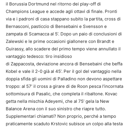
il Borussia Dortmund nel ritorno dei play-off di
Champions League e accede agli ottavi di finale. Pronti
via e i padroni di casa stappano subito la partita, cross di
Bernasconi, pasticcio di Bensebaini e Svensson e
zampata di Scamacca al 5’. Dopo un paio di conclusioni di
Zalewski e le prime occasioni giallonere con Brandt e
Guirassy, allo scadere del primo tempo viene annullato il
vantaggio tedesco: tiro insidioso
di Zappacosta, deviazione ancora di Bensebaini che beffa
Kobel e vale il 2-0 già al 45’. Per il gol del vantaggio nella
doppia sfida gli uomini di Palladino non devono aspettare
troppo: al 57’ il cross a girare di de Roon pesca l’incornata
sottomisura di Pasalic, che completa il ribaltone. Kovac
getta nella mischia Adeyemi, che al 75’ gela la New
Balance Arena con il suo sinistro che riapre tutto.
Supplementari chiamati? Non proprio, perché a tempo
praticamente scaduto Krstovic subisce un colpo alla testa