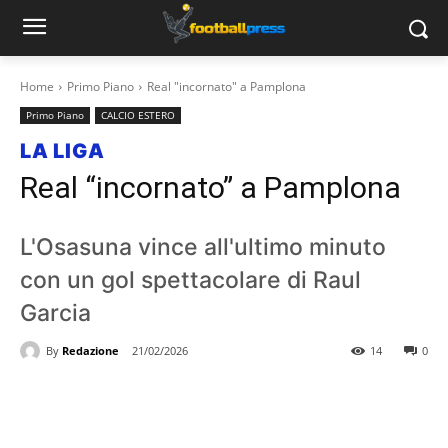
Home
Primo Piano
Real "incornato" a Pamplona
Primo Piano
CALCIO ESTERO
LA LIGA
Real “incornato” a Pamplona
L'Osasuna vince all'ultimo minuto
con un gol spettacolare di Raul
Garcia
By
Redazione
21/02/2026
14
0