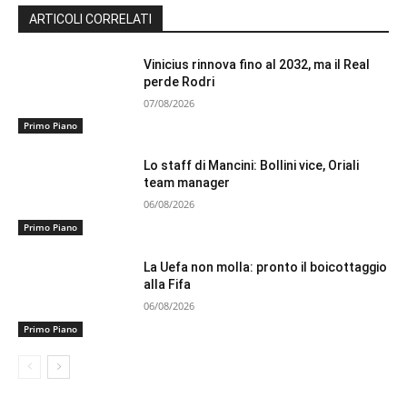
ARTICOLI CORRELATI
Vinicius rinnova fino al 2032, ma il Real
perde Rodri
07/08/2026
Primo Piano
Lo staff di Mancini: Bollini vice, Oriali
team manager
06/08/2026
Primo Piano
La Uefa non molla: pronto il boicottaggio
alla Fifa
06/08/2026
Primo Piano