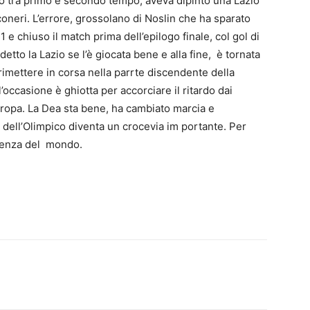
lo tra primo e secondo tempo, aveva dipinto una Lazio
coneri. L’errore, grossolano di Noslin che ha sparato
1 e chiuso il match prima dell’epilogo finale, col gol di
etto la Lazio se l’è giocata bene e alla fine, è tornata
rimettere in corsa nella parrte discendente della
l’occasione è ghiotta per accorciare il ritardo dai
Europa. La Dea sta bene, ha cambiato marcia e
a dell’Olimpico diventa un crocevia im portante. Per
erenza del mondo.