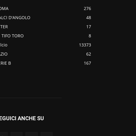
OMA
276
ALCI D'ANGOLO
48
NTER
17
O TIFO TORO
8
lcio
13373
AZIO
62
ERIE B
167
EGUICI ANCHE SU