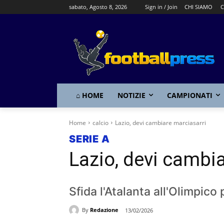
sabato, Agosto 8, 2026
Sign in / Join
CHI SIAMO
C
⌂ HOME
NOTIZIE
CAMPIONATI
Home
calcio
Lazio, devi cambiare marciasarri
SERIE A
Lazio, devi cambi
Sfida l'Atalanta all'Olimpico
By
Redazione
13/02/2026