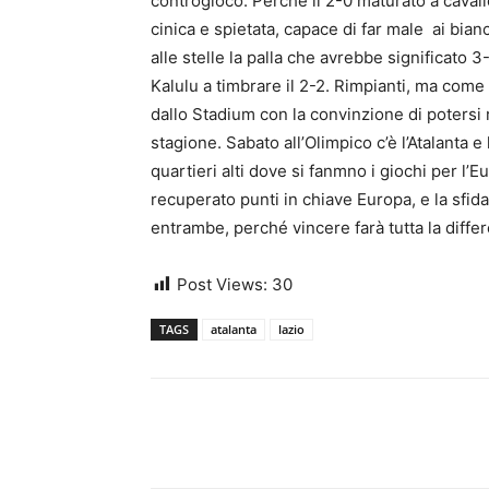
controgioco. Perché il 2-0 maturato a caval
cinica e spietata, capace di far male ai bian
alle stelle la palla che avrebbe significato 3-
Kalulu a timbrare il 2-2. Rimpianti, ma come d
dallo Stadium con la convinzione di potersi 
stagione. Sabato all’Olimpico c’è l’Atalanta e 
quartieri alti dove si fanmno i giochi per l’
recuperato punti in chiave Europa, e la sfid
entrambe, perché vincere farà tutta la diff
Post Views:
30
TAGS
atalanta
lazio
Share