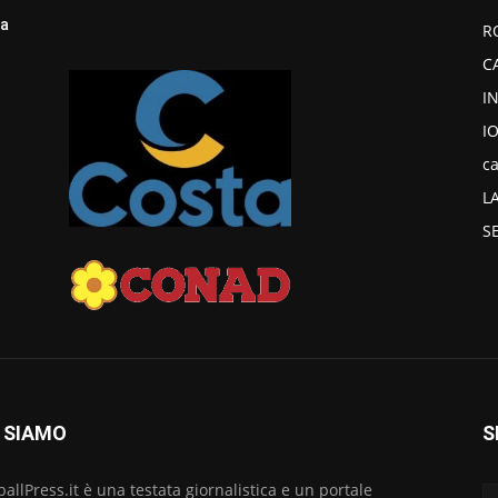
la
R
C
I
I
ca
L
S
 SIAMO
S
ballPress.it è una testata giornalistica e un portale