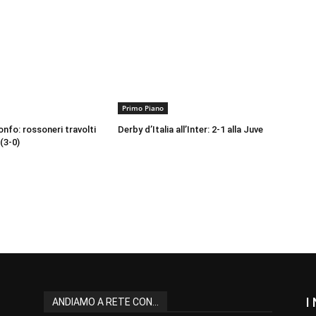
Primo Piano
onfo: rossoneri travolti
Derby d’Italia all’Inter: 2-1 alla Juve
(3-0)
I
ANDIAMO A RETE CON...