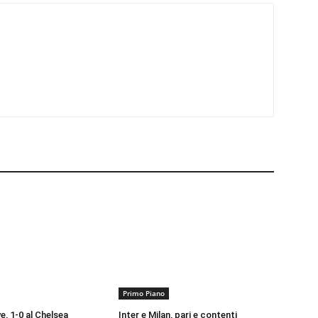
Primo Piano
e, 1-0 al Chelsea
Inter e Milan, pari e contenti