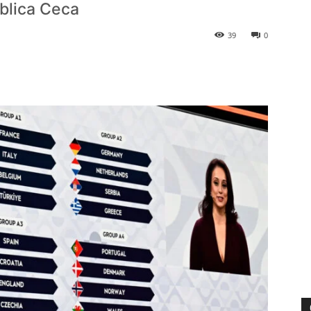
bblica Ceca
39
0