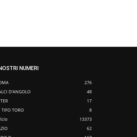
 NOSTRI NUMERI
OMA
276
ALCI D'ANGOLO
48
NTER
17
O TIFO TORO
8
lcio
13373
AZIO
62