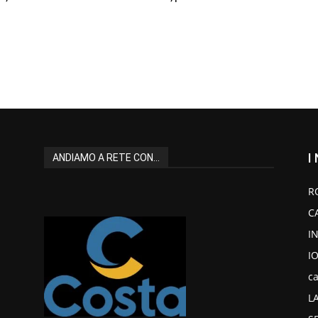
I
ANDIAMO A RETE CON...
R
C
I
I
ca
L