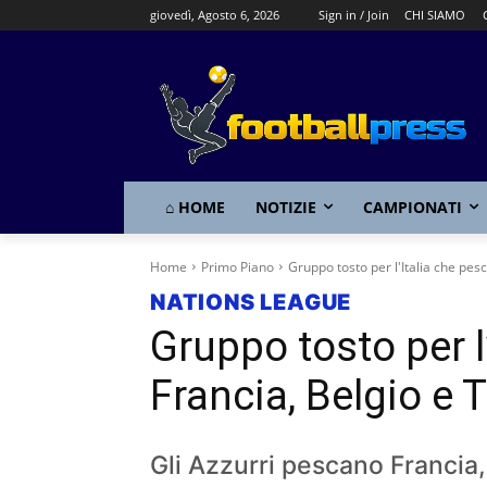
giovedì, Agosto 6, 2026
Sign in / Join
CHI SIAMO
⌂ HOME
NOTIZIE
CAMPIONATI
Home
Primo Piano
Gruppo tosto per l'Italia che pes
NATIONS LEAGUE
Gruppo tosto per l
Francia, Belgio e 
Gli Azzurri pescano Francia