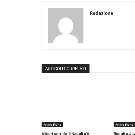
Redazione
ARTICOLI CORRELATI
Primo Piano
Primo Piano
Allegri sorride, il Napoli c’è
Ruggito Juv