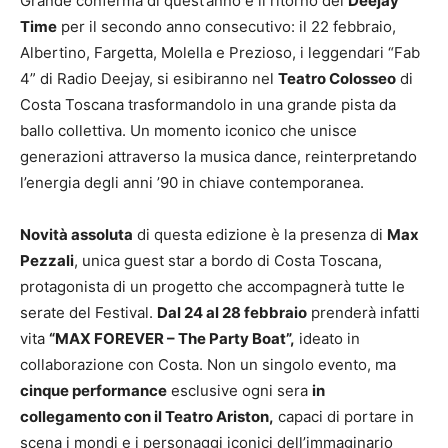
Grande conferma di quest’anno è il ritorno del
Deejay
Time
per il secondo anno consecutivo: il 22 febbraio,
Albertino, Fargetta, Molella e Prezioso, i leggendari “Fab
4” di Radio Deejay, si esibiranno nel
Teatro Colosseo
di
Costa Toscana trasformandolo in una grande pista da
ballo collettiva. Un momento iconico che unisce
generazioni attraverso la musica dance, reinterpretando
l’energia degli anni ’90 in chiave contemporanea.
Novità assoluta
di questa edizione è la presenza di
Max
Pezzali
, unica guest star a bordo di Costa Toscana,
protagonista di un progetto che accompagnerà tutte le
serate del Festival.
Dal 24 al 28 febbraio
prenderà infatti
vita
“MAX FOREVER – The Party Boat”,
ideato in
collaborazione con Costa. Non un singolo evento, ma
cinque performance
esclusive ogni sera
in
collegamento con il Teatro Ariston,
capaci di portare in
scena i mondi e i personaggi iconici dell’immaginario