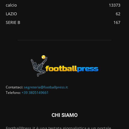
calcio
13373
LAZIO
62
SERIE B
167
Contattaci:
segreteria@footballpress.it
Telefono:
+39 3805149661
CHI SIAMO
FootballPress.it è una testata giornalistica e un portale