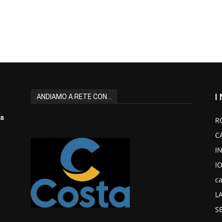
I
ANDIAMO A RETE CON...
la
R
C
I
I
ca
L
S