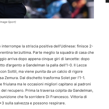
/Image Sport)
interrompe la striscia positiva dell’Udinese: finisce 2-
iorentina terzultima. Parte meglio la squadra di casa che
taggio arriva dopo appena cinque giri di lancette: dopo
to d’argento a Gandelman la palla dell’1-0. Il Lecce
o con Sottil, ma viene punita da un calcio di rigore
ssa Zemura. Dal dischetto trasforma Solet per l’1-1.
e friulana ma le occasioni migliori capitano ai padroni
a del recupero. Prima la traversa colpita da Gandelman,
 punizione che fa sorridere Di Francesco. Vittoria di
 +3 sulla salvezza e possono respirare.