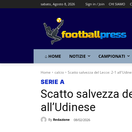
sabato, Agosto 8, 2026
Sign in / Join
CHI SIAMO
C
⌂ HOME
NOTIZIE
CAMPIONATI
Home
calcio
Scatto salvezza del Lecce: 2-1 all'Udin
SERIE A
Scatto salvezza de
all’Udinese
By
Redazione
08/02/2026