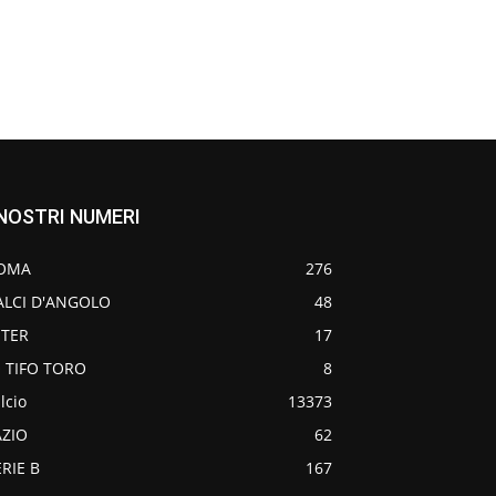
 NOSTRI NUMERI
OMA
276
ALCI D'ANGOLO
48
NTER
17
O TIFO TORO
8
lcio
13373
AZIO
62
ERIE B
167