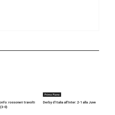
Primo Piano
onfo: rossoneri travolti
Derby d’Italia all’Inter: 2-1 alla Juve
(3-0)