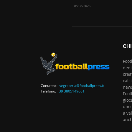
08/08/2026
CHI
Foot
dedi
crea
calc
Contattaci:
segreteria@footballpress.it
news
Telefono:
+39 3805149661
Foot
gioc
uno 
a va
anch