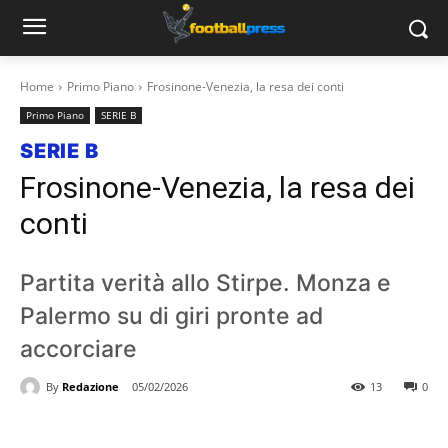
Home
Primo Piano
Frosinone-Venezia, la resa dei conti
Primo Piano
SERIE B
SERIE B
Frosinone-Venezia, la resa dei
conti
Partita verità allo Stirpe. Monza e
Palermo su di giri pronte ad
accorciare
By
Redazione
05/02/2026
13
0