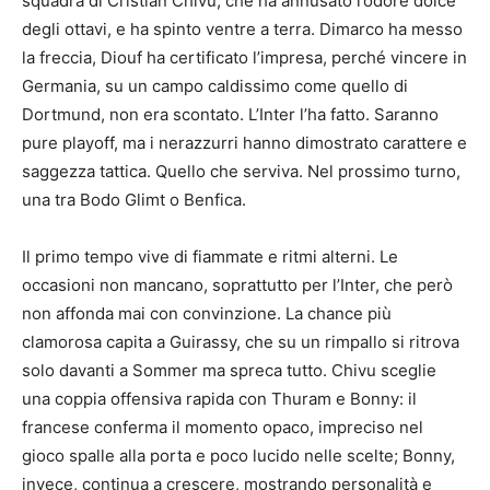
squadra di Cristian Chivu, che ha annusato l’odore dolce
degli ottavi, e ha spinto ventre a terra. Dimarco ha messo
la freccia, Diouf ha certificato l’impresa, perché vincere in
Germania, su un campo caldissimo come quello di
Dortmund, non era scontato. L’Inter l’ha fatto. Saranno
pure playoff, ma i nerazzurri hanno dimostrato carattere e
saggezza tattica. Quello che serviva. Nel prossimo turno,
una tra Bodo Glimt o Benfica.
Il primo tempo vive di fiammate e ritmi alterni. Le
occasioni non mancano, soprattutto per l’Inter, che però
non affonda mai con convinzione. La chance più
clamorosa capita a Guirassy, che su un rimpallo si ritrova
solo davanti a Sommer ma spreca tutto. Chivu sceglie
una coppia offensiva rapida con Thuram e Bonny: il
francese conferma il momento opaco, impreciso nel
gioco spalle alla porta e poco lucido nelle scelte; Bonny,
invece, continua a crescere, mostrando personalità e