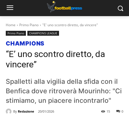
Home
Primo Piano
"E' uno scontro diretto, da vincere"
Primo Piano
CHAMPIONS LEAGUE
CHAMPIONS
“E’ uno scontro diretto, da
vincere”
Spalletti alla vigilia della sfida con il
Benfica dove ritroverà Mourinho: "Ci
stimiamo, un piacere incontrarlo"
By
Redazione
20/01/2026
15
0