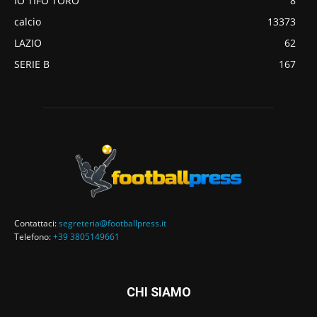
IO TIFO TORO
8
calcio
13373
LAZIO
62
SERIE B
167
Contattaci:
segreteria@footballpress.it
Telefono:
+39 3805149661
CHI SIAMO