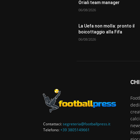
Oriali team manager
06/08/2026
La Uefa non molla: pronto il
boicottaggio alla Fifa
06/08/2026
CHI
Foot
dedi
crea
calc
Contattaci:
segreteria@footballpress.it
news
Telefono:
+39 3805149661
Foot
gioc