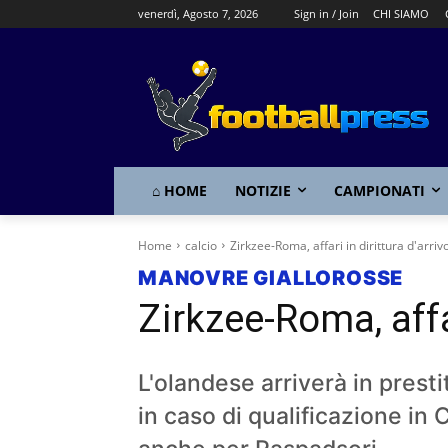
venerdì, Agosto 7, 2026
Sign in / Join
CHI SIAMO
⌂ HOME
NOTIZIE
CAMPIONATI
Home
calcio
Zirkzee-Roma, affari in dirittura d'arriv
MANOVRE GIALLOROSSE
Zirkzee-Roma, affar
L'olandese arriverà in presti
in caso di qualificazione in