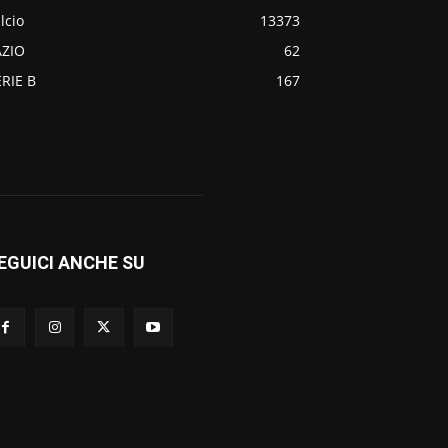
lcio
13373
AZIO
62
ERIE B
167
EGUICI ANCHE SU