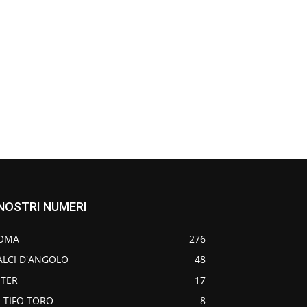
 NOSTRI NUMERI
OMA
276
ALCI D'ANGOLO
48
NTER
17
O TIFO TORO
8