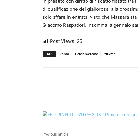
in prestito con diritto di riscatto fissato tra 
di qualificazione dei giallorossi alla pross
solo affare in entrata, visto che Massara sta 
Giacomo Raspadori. Insomma, a gennaio sar
Post Views:
25
TAGS
Roma
Calciomercato
zirkzee
Share
Previous article