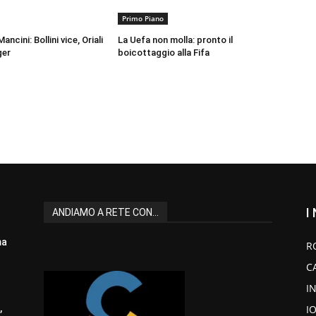
Primo Piano
ancini: Bollini vice, Oriali
La Uefa non molla: pronto il
ger
boicottaggio alla Fifa
I
ANDIAMO A RETE CON...
ma
R
C
I
I
,