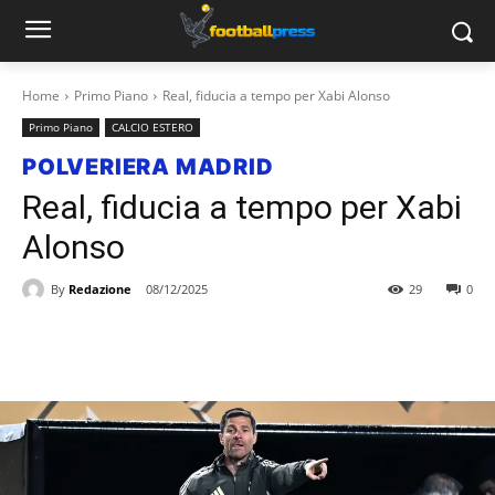
Home
Primo Piano
Real, fiducia a tempo per Xabi Alonso
Primo Piano
CALCIO ESTERO
POLVERIERA MADRID
Real, fiducia a tempo per Xabi
Alonso
By
Redazione
08/12/2025
29
0