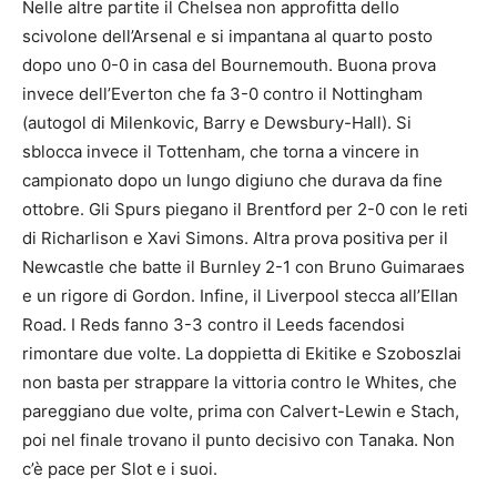
Nelle altre partite il Chelsea non approfitta dello
scivolone dell’Arsenal e si impantana al quarto posto
dopo uno 0-0 in casa del Bournemouth. Buona prova
invece dell’Everton che fa 3-0 contro il Nottingham
(autogol di Milenkovic, Barry e Dewsbury-Hall). Si
sblocca invece il Tottenham, che torna a vincere in
campionato dopo un lungo digiuno che durava da fine
ottobre. Gli Spurs piegano il Brentford per 2-0 con le reti
di Richarlison e Xavi Simons. Altra prova positiva per il
Newcastle che batte il Burnley 2-1 con Bruno Guimaraes
e un rigore di Gordon. Infine, il Liverpool stecca all’Ellan
Road. I Reds fanno 3-3 contro il Leeds facendosi
rimontare due volte. La doppietta di Ekitike e Szoboszlai
non basta per strappare la vittoria contro le Whites, che
pareggiano due volte, prima con Calvert-Lewin e Stach,
poi nel finale trovano il punto decisivo con Tanaka. Non
c’è pace per Slot e i suoi.