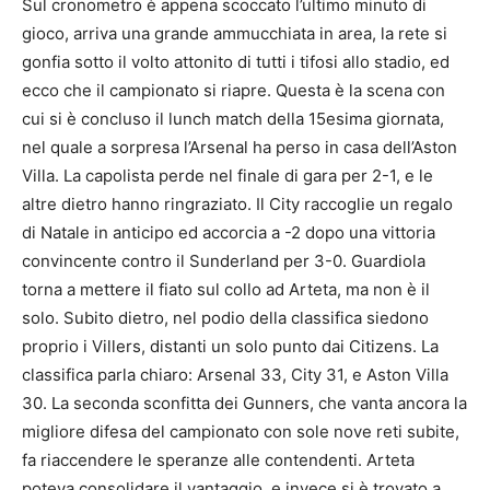
Sul cronometro è appena scoccato l’ultimo minuto di
gioco, arriva una grande ammucchiata in area, la rete si
gonfia sotto il volto attonito di tutti i tifosi allo stadio, ed
ecco che il campionato si riapre. Questa è la scena con
cui si è concluso il lunch match della 15esima giornata,
nel quale a sorpresa l’Arsenal ha perso in casa dell’Aston
Villa. La capolista perde nel finale di gara per 2-1, e le
altre dietro hanno ringraziato. Il City raccoglie un regalo
di Natale in anticipo ed accorcia a -2 dopo una vittoria
convincente contro il Sunderland per 3-0. Guardiola
torna a mettere il fiato sul collo ad Arteta, ma non è il
solo. Subito dietro, nel podio della classifica siedono
proprio i Villers, distanti un solo punto dai Citizens. La
classifica parla chiaro: Arsenal 33, City 31, e Aston Villa
30. La seconda sconfitta dei Gunners, che vanta ancora la
migliore difesa del campionato con sole nove reti subite,
fa riaccendere le speranze alle contendenti. Arteta
poteva consolidare il vantaggio, e invece si è trovato a