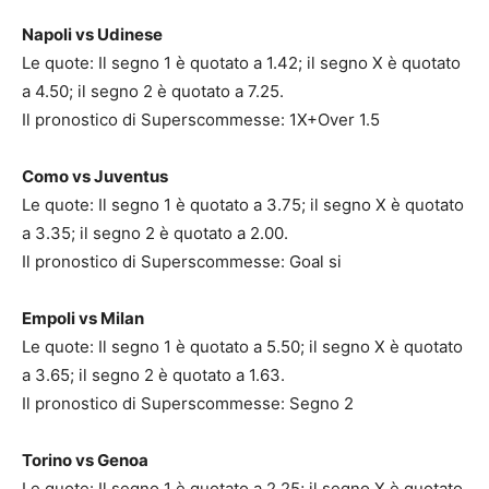
Napoli vs
Udinese
Le quote: Il segno 1 è quotato a 1.42; il segno X è quotato
a 4.50; il segno 2 è quotato a 7.25.
Il pronostico di Superscommesse: 1X+Over 1.5
Como vs
Juventus
Le quote: Il segno 1 è quotato a 3.75; il segno X è quotato
a 3.35; il segno 2 è quotato a 2.00.
Il pronostico di Superscommesse: Goal si
Empoli vs
Milan
Le quote: Il segno 1 è quotato a 5.50; il segno X è quotato
a 3.65; il segno 2 è quotato a 1.63.
Il pronostico di Superscommesse: Segno 2
Torino vs
Genoa
Le quote: Il segno 1 è quotato a 2.25; il segno X è quotato