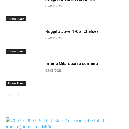
05/08/2026
Primo Piano
Ruggito Juve, 1-0 al Chelsea
05/08/2026
Primo Piano
Inter e Milan, pari e contenti
05/08/2026
Primo Piano