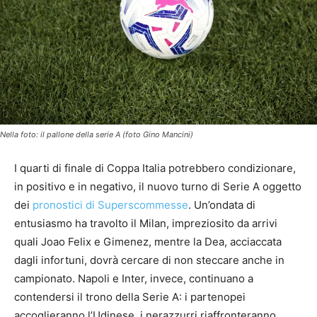
Nella foto: il pallone della serie A (foto Gino Mancini)
I quarti di finale di Coppa Italia potrebbero condizionare,
in positivo e in negativo, il nuovo turno di Serie A oggetto
dei
pronostici di Superscommesse
. Un’ondata di
entusiasmo ha travolto il Milan, impreziosito da arrivi
quali Joao Felix e Gimenez, mentre la Dea, acciaccata
dagli infortuni, dovrà cercare di non steccare anche in
campionato. Napoli e Inter, invece, continuano a
contendersi il trono della Serie A: i partenopei
accoglieranno l’Udinese, i nerazzurri riaffronteranno,