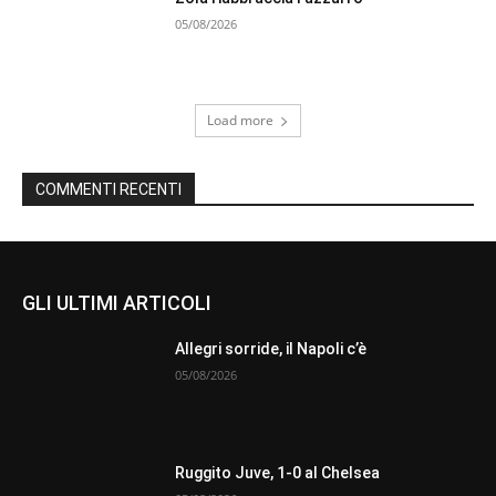
05/08/2026
Load more
COMMENTI RECENTI
GLI ULTIMI ARTICOLI
Allegri sorride, il Napoli c’è
05/08/2026
Ruggito Juve, 1-0 al Chelsea