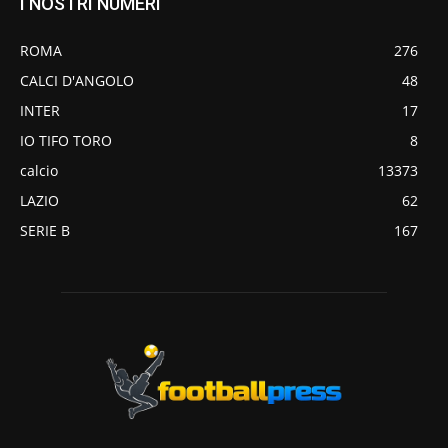
I NOSTRI NUMERI
ROMA
276
CALCI D'ANGOLO
48
INTER
17
IO TIFO TORO
8
calcio
13373
LAZIO
62
SERIE B
167