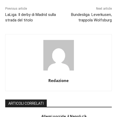
Previous article
Next article
LaLiga. Il derby di Madrid sulla
Bundesliga. Leverkusen,
strada del titolo
trappola Wolfsburg
Redazione
ARTICOLI CORRELATI
Allegri sorride, il Napoli c’è