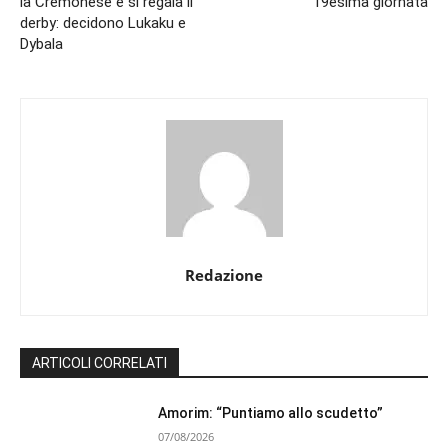
la Cremonese e si regala il
19esima giornata
derby: decidono Lukaku e
Dybala
Redazione
ARTICOLI CORRELATI
Amorim: “Puntiamo allo scudetto”
07/08/2026