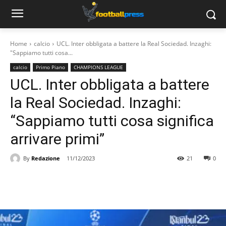
Home
calcio
UCL. Inter obbligata a battere la Real Sociedad. Inzaghi:
"Sappiamo tutti cosa...
calcio
Primo Piano
CHAMPIONS LEAGUE
UCL. Inter obbligata a battere
la Real Sociedad. Inzaghi:
“Sappiamo tutti cosa significa
arrivare primi”
By
Redazione
11/12/2023
21
0