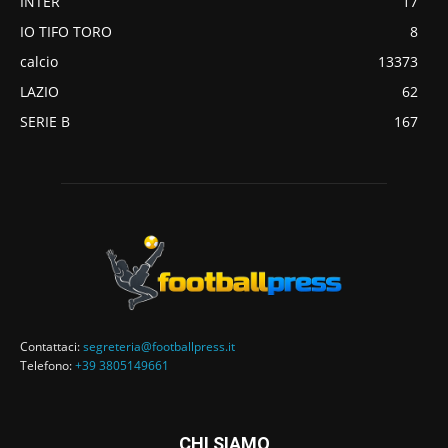
INTER
17
IO TIFO TORO
8
calcio
13373
LAZIO
62
SERIE B
167
Contattaci:
segreteria@footballpress.it
Telefono:
+39 3805149661
CHI SIAMO