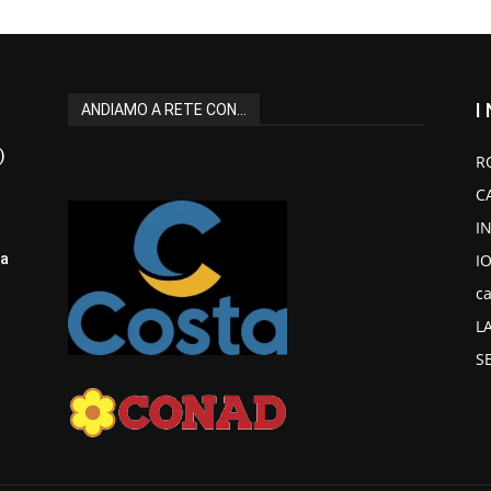
I
ANDIAMO A RETE CON...
)
R
C
I
I
la
ca
L
S