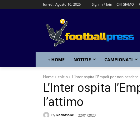
lunedì, Agosto 10, 2026
Sign in / Join
CHI SIAMO
⌂ HOME
NOTIZIE
CAMPIONATI
Home
calcio
L'Inter ospita l'Empoli per non perdere 
L’Inter ospita l’E
l’attimo
By
Redazione
22/01/2023
Share