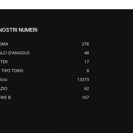
 NOSTRI NUMERI
OMA
276
ALCI D'ANGOLO
48
NTER
17
O TIFO TORO
8
lcio
13373
AZIO
62
ERIE B
167