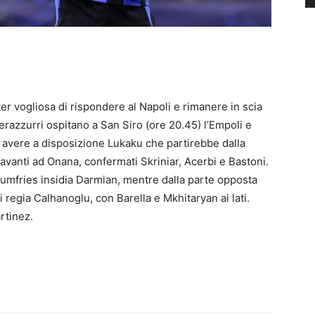
nter vogliosa di rispondere al Napoli e rimanere in scia
 nerazzurri ospitano a San Siro (ore 20.45) l’Empoli e
 di avere a disposizione Lukaku che partirebbe dalla
davanti ad Onana, confermati Skriniar, Acerbi e Bastoni.
Dumfries insidia Darmian, mentre dalla parte opposta
 regia Calhanoglu, con Barella e Mkhitaryan ai lati.
artinez.