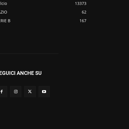
lcio
13373
AZIO
62
ERIE B
167
EGUICI ANCHE SU