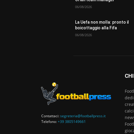
06/08/2026
La Uefa non molla: pronto il
boicottaggio alla Fifa
06/08/2026
CHI
Foot
dedi
crea
calc
Contattaci:
segreteria@footballpress.it
news
Telefono:
+39 3805149661
Foot
gioc