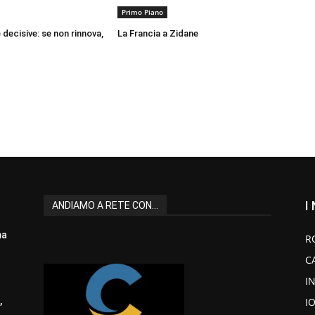
Primo Piano
e decisive: se non rinnova,
La Francia a Zidane
I
ANDIAMO A RETE CON...
ma
R
C
I
I
,