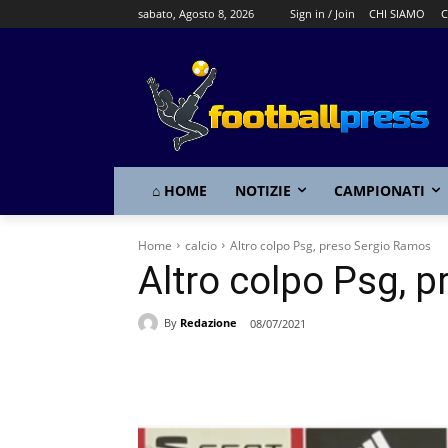
sabato, Agosto 8, 2026
Sign in / Join
CHI SIAMO
C
⌂ HOME
NOTIZIE
CAMPIONATI
Home
calcio
Altro colpo Psg, preso Sergio Ramos
Altro colpo Psg, 
By
Redazione
08/07/2021
Share