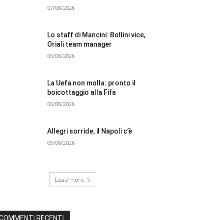
07/08/2026
Lo staff di Mancini: Bollini vice,
Oriali team manager
06/08/2026
La Uefa non molla: pronto il
boicottaggio alla Fifa
06/08/2026
Allegri sorride, il Napoli c’è
05/08/2026
Load more
COMMENTI RECENTI