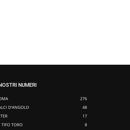
 NOSTRI NUMERI
OMA
276
ALCI D'ANGOLO
48
NTER
17
O TIFO TORO
8