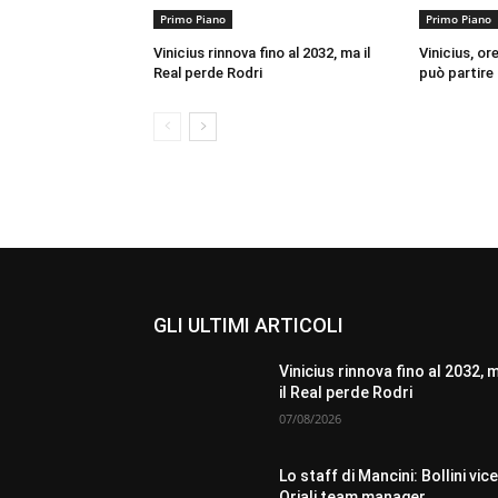
Primo Piano
Primo Piano
Vinicius rinnova fino al 2032, ma il
Vinicius, or
Real perde Rodri
può partire
GLI ULTIMI ARTICOLI
Vinicius rinnova fino al 2032, 
il Real perde Rodri
07/08/2026
Lo staff di Mancini: Bollini vice
Oriali team manager