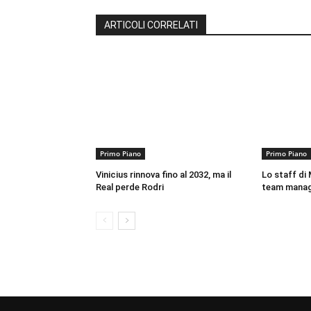
ARTICOLI CORRELATI
Primo Piano
Primo Piano
Vinicius rinnova fino al 2032, ma il
Lo staff di M
Real perde Rodri
team mana