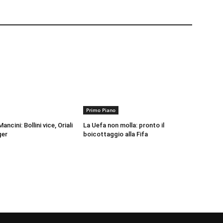
Primo Piano
ancini: Bollini vice, Oriali
La Uefa non molla: pronto il
ger
boicottaggio alla Fifa