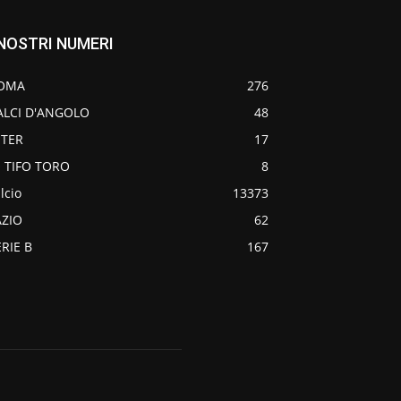
 NOSTRI NUMERI
OMA
276
ALCI D'ANGOLO
48
NTER
17
O TIFO TORO
8
lcio
13373
AZIO
62
ERIE B
167