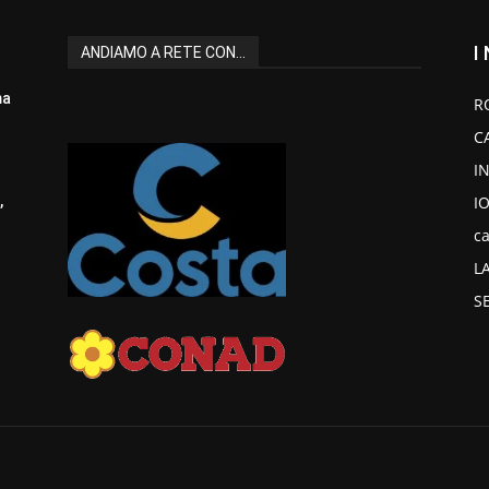
I
ANDIAMO A RETE CON...
ma
R
C
I
I
,
ca
L
S