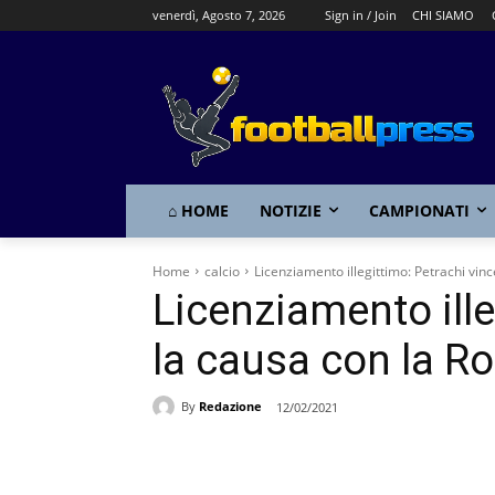
venerdì, Agosto 7, 2026
Sign in / Join
CHI SIAMO
⌂ HOME
NOTIZIE
CAMPIONATI
Home
calcio
Licenziamento illegittimo: Petrachi vin
Licenziamento ille
la causa con la R
By
Redazione
12/02/2021
Share