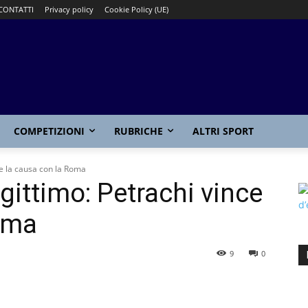
CONTATTI
Privacy policy
Cookie Policy (UE)
COMPETIZIONI
RUBRICHE
ALTRI SPORT
ce la causa con la Roma
gittimo: Petrachi vince
oma
9
0