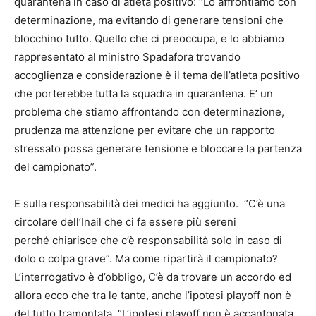
quarantena in caso di atleta positivo: “Lo affrontiamo con
determinazione, ma evitando di generare tensioni che
blocchino tutto. Quello che ci preoccupa, e lo abbiamo
rappresentato al ministro Spadafora trovando
accoglienza e considerazione è il tema dell’atleta positivo
che porterebbe tutta la squadra in quarantena. E’ un
problema che stiamo affrontando con determinazione,
prudenza ma attenzione per evitare che un rapporto
stressato possa generare tensione e bloccare la partenza
del campionato”.
E sulla responsabilità dei medici ha aggiunto. “C’è una
circolare dell’Inail che ci fa essere più sereni
perché chiarisce che c’è responsabilità solo in caso di
dolo o colpa grave”. Ma come ripartirà il campionato?
L’interrogativo è d’obbligo, C’è da trovare un accordo ed
allora ecco che tra le tante, anche l’ipotesi playoff non è
del tutto tramontata. “L’ipotesi playoff non è accantonata,