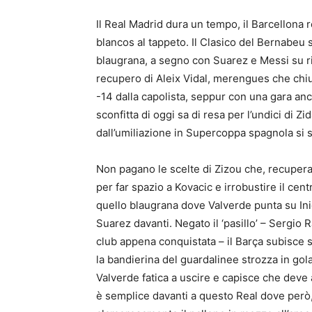
Il Real Madrid dura un tempo, il Barcellona 
blancos al tappeto. Il Clasico del Bernabeu 
blaugrana, a segno con Suarez e Messi su rigor
recupero di Aleix Vidal, merengues che chiud
-14 dalla capolista, seppur con una gara an
sconfitta di oggi sa di resa per l’undici di Z
dall’umiliazione in Supercoppa spagnola si s
Non pagano le scelte di Zizou che, recuperat
per far spazio a Kovacic e irrobustire il c
quello blaugrana dove Valverde punta su Ini
Suarez davanti. Negato il ‘pasillo’ – Sergi
club appena conquistata – il Barça subisce s
la bandierina del guardalinee strozza in gol
Valverde fatica a uscire e capisce che deve 
è semplice davanti a questo Real dove però,