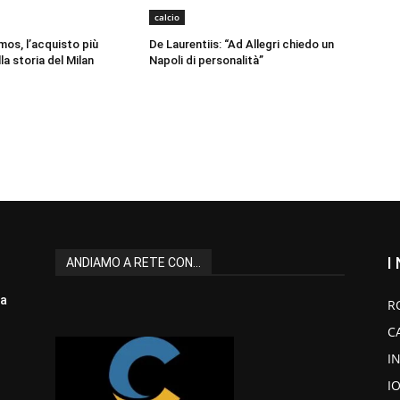
calcio
os, l’acquisto più
De Laurentiis: “Ad Allegri chiedo un
a storia del Milan
Napoli di personalità”
I
ANDIAMO A RETE CON...
la
R
C
I
I