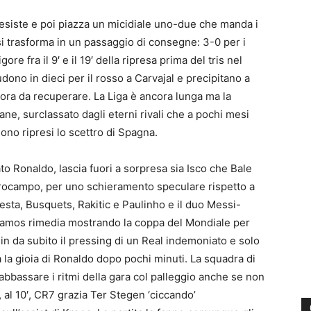
resiste e poi piazza un micidiale uno-due che manda i
si trasforma in un passaggio di consegne: 3-0 per i
e fra il 9′ e il 19′ della ripresa prima del tris nel
ono in dieci per il rosso a Carvajal e precipitano a
cora da recuperare. La Liga è ancora lunga ma la
idane, surclassato dagli eterni rivali che a pochi mesi
ono ripresi lo scettro di Spagna.
o Ronaldo, lascia fuori a sorpresa sia Isco che Bale
entrocampo, per uno schieramento speculare rispetto a
esta, Busquets, Rakitic e Paulinho e il duo Messi-
o Ramos rimedia mostrando la coppa del Mondiale per
in da subito il pressing di un Real indemoniato e solo
a la gioia di Ronaldo dopo pochi minuti. La squadra di
abbassare i ritmi della gara col palleggio anche se non
 al 10′, CR7 grazia Ter Stegen ‘ciccando’