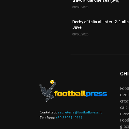
travolti dal Chelsea (3-0)
08/08/2026
Derby d’Italia all’Inter: 2-1 alla
Juve
08/08/2026
CHI
Foot
dedi
crea
calc
Contattaci:
segreteria@footballpress.it
news
Telefono:
+39 3805149661
Foot
gioc