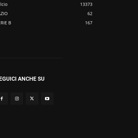
lcio
13373
AZIO
62
ERIE B
167
EGUICI ANCHE SU