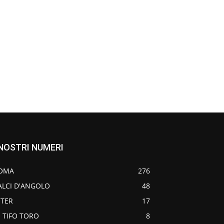
 NOSTRI NUMERI
OMA
276
ALCI D'ANGOLO
48
NTER
17
O TIFO TORO
8