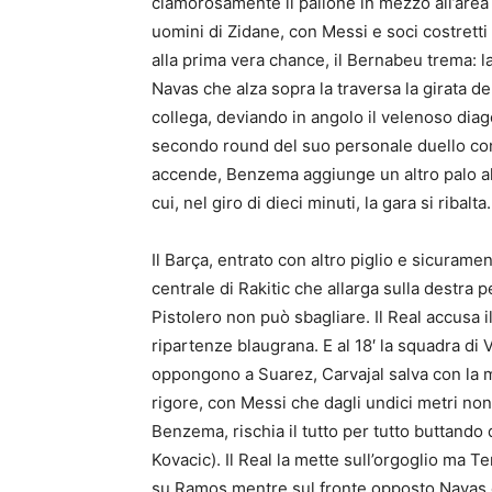
clamorosamente il pallone in mezzo all’area 
uomini di Zidane, con Messi e soci costretti s
alla prima vera chance, il Bernabeu trema: l
Navas che alza sopra la traversa la girata d
collega, deviando in angolo il velenoso diag
secondo round del suo personale duello con P
accende, Benzema aggiunge un altro palo all
cui, nel giro di dieci minuti, la gara si ribalta.
Il Barça, entrato con altro piglio e sicuram
centrale di Rakitic che allarga sulla destra 
Pistolero non può sbagliare. Il Real accusa il
ripartenze blaugrana. E al 18′ la squadra di V
oppongono a Suarez, Carvajal salva con la m
rigore, con Messi che dagli undici metri non
Benzema, rischia il tutto per tutto buttand
Kovacic). Il Real la mette sull’orgoglio ma T
su Ramos mentre sul fronte opposto Navas ev