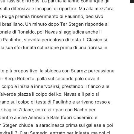
sull’assist di Kroos. La partita la fanno comunque gli
ulla difensiva e incapaci di ripartire. Ma alla mezz’ora,
a Pulga premia l’inserimento di Paulinho, decisivo
el brasiliano. Un minuto dopo Ter Stegen risponde al
onale di Ronaldo, poi Navas si aggiudica anche il
aulinho, stavolta pericoloso di testa. Il Clasico si
a sua sfortunata collezione prima di una ripresa in
ente più propositivo, la sblocca con Suarez: percussione
per Sergi Roberto, palla sul secondo palo dove il
 colpo e inizia a innervosirsi, prestando il fianco alle
alverde piazza il colpo del ko: Navas e il palo si
ano sul colpo di testa di Paulinho e arrivano rosso e
 sbaglia. Zidane, corre ai ripari con Nacho per
o dentro anche Asensio e Bale (fuori Casemiro e
er Stegen chiude la saracinesca prima sul gallese e poi
ita il 3-0 su Semedo, entrato per Iniesta, ma poi ci