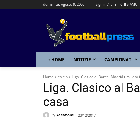
domenica, Agosto 9, 2026
Sign in / Join
CHI SIAMO
⌂ HOME
NOTIZIE
CAMPIONATI
Home
calcio
Liga. Clasico al Barca, Madrid umiliato 
Liga. Clasico al B
casa
By
Redazione
23/12/2017
Share